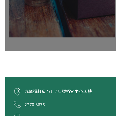
九龍彌敦道771-775號栢宜中心10樓
2770 3676