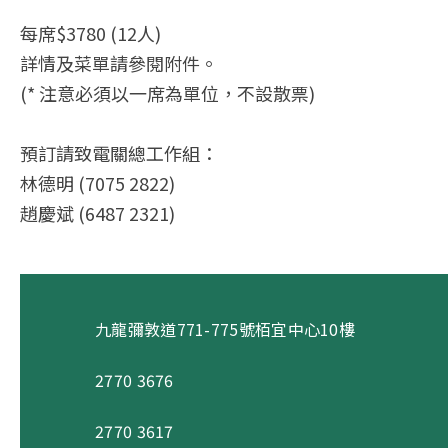
每席$3780 (12人)
詳情及菜單請參閱附件。
(* 注意必須以一席為單位，不設散票)
預訂請致電關總工作組：
林德明 (7075 2822)
趙慶斌 (6487 2321)
九龍彌敦道771-775號栢宜中心10樓
2770 3676
2770 3617